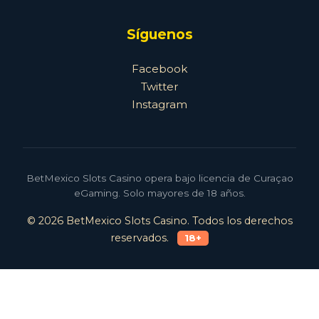
Síguenos
Facebook
Twitter
Instagram
BetMexico Slots Casino opera bajo licencia de Curaçao
eGaming. Solo mayores de 18 años.
© 2026 BetMexico Slots Casino. Todos los derechos
reservados.
18+