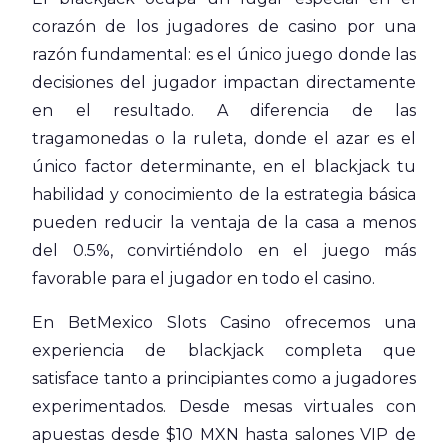
corazón de los jugadores de casino por una
razón fundamental: es el único juego donde las
decisiones del jugador impactan directamente
en el resultado. A diferencia de las
tragamonedas o la ruleta, donde el azar es el
único factor determinante, en el blackjack tu
habilidad y conocimiento de la estrategia básica
pueden reducir la ventaja de la casa a menos
del 0.5%, convirtiéndolo en el juego más
favorable para el jugador en todo el casino.
En BetMexico Slots Casino ofrecemos una
experiencia de blackjack completa que
satisface tanto a principiantes como a jugadores
experimentados. Desde mesas virtuales con
apuestas desde $10 MXN hasta salones VIP de