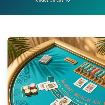
juegos de casino.