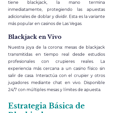
tiene blackjack, la mano termina
inmediatamente, protegiendo las apuestas
adicionales de doblar y dividir. Esta es la variante
más popular en casinos de Las Vegas.
Blackjack en Vivo
Nuestra joya de la corona: mesas de blackjack
transmitidas en tiempo real desde estudios
profesionales con crupieres reales. La
experiencia más cercana a un casino físico sin
salir de casa. Interactúa con el crupier y otros
jugadores mediante chat en vivo. Disponible
24/7 con múltiples mesas y límites de apuesta.
Estrategia Básica de