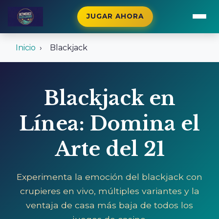
JUGAR AHORA
Inicio
›
Blackjack
Blackjack en
Línea: Domina el
Arte del 21
Experimenta la emoción del blackjack con
crupieres en vivo, múltiples variantes y la
ventaja de casa más baja de todos los